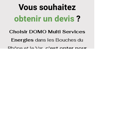
Vous souhaitez
obtenir un devis
?
Choisir DOMO Multi Services
Energies
dans les Bouches du
Rhône et le Var,
c'est opter pour
un service de qualité, assuré
par des professionnels
compétents et soucieux de
votre confort.
Contactez-nous dès aujourd'hui
au
04 86 33 67 39
pour un
devis personnalisé.
Demander un devis