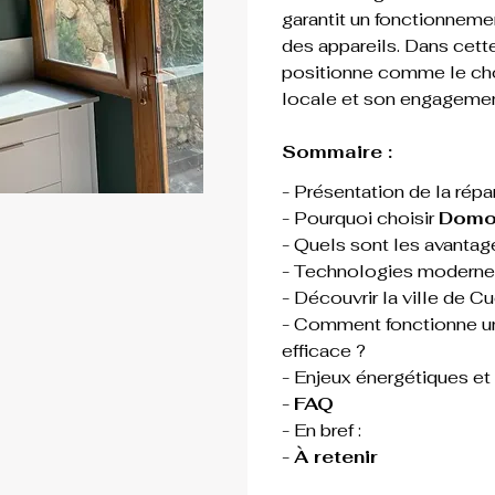
garantit un fonctionneme
des appareils. Dans cette
positionne comme le choi
locale et son engagement
Sommaire :
- Présentation de la répa
- Pourquoi choisir 
Domo 
- Quels sont les avantage
- Technologies modernes 
- Découvrir la ville de C
- Comment fonctionne une
efficace ?
- Enjeux énergétiques e
- 
FAQ
- En bref :
- 
À retenir