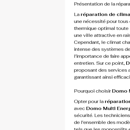
Présentation de la répara
La 
réparation de clim
une nécessité pour tous c
thermique optimal toute l
une ville attractive en r
Cependant, le climat cha
intense des systèmes de 
l'importance de faire app
entretien. Sur ce point, 
D
proposant des services a
garantissant ainsi efficaci
Pourquoi choisir 
Domo M
Opter pour la 
réparatio
avec 
Domo Multi Ener
sécurité. Les techniciens
de l'ensemble des modèle
tels que les 
monosplits
 