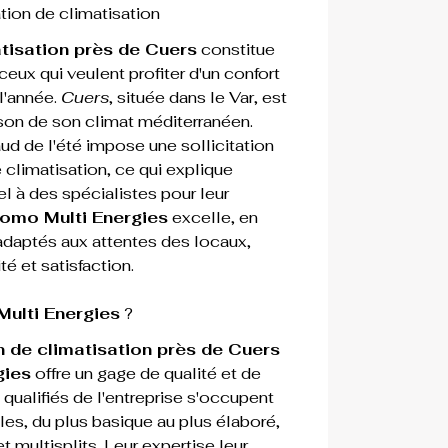
tion de climatisation
atisation près de Cuers
 constitue 
eux qui veulent profiter d'un confort 
'année. 
Cuers
, située dans le Var, est 
aison de son climat méditerranéen. 
ud de l'été impose une sollicitation 
climatisation, ce qui explique 
el à des spécialistes pour leur 
omo Multi Energies
 excelle, en 
daptés aux attentes des locaux, 
té et satisfaction.
ulti Energies
 ?
n de climatisation près de Cuers
gies
 offre un gage de qualité et de 
 qualifiés de l'entreprise s'occupent 
s, du plus basique au plus élaboré, 
et 
multisplits
. Leur expertise leur 