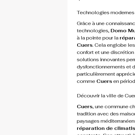
Technologies modernes p
Grâce à une connaissanc
technologies, 
Domo Mul
à la pointe pour la 
répar
Cuers
. Cela englobe le
confort et une discrétion
solutions innovantes per
dysfonctionnements et de
particulièrement appréc
comme 
Cuers
 en périod
Découvrir la ville de Cue
Cuers
, une commune cha
tradition avec des maiso
paysages méditerranéens. 
réparation de climati