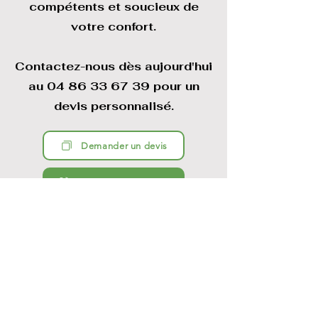
compétents et soucieux de
votre confort.
Contactez-nous dès aujourd'hui
au
04 86 33 67 39
pour un
devis personnalisé.
Demander un devis
04.86.33.67.39
Nous intervenons également dans votre
ville pour les services suivants
-
Nous intervenons également 