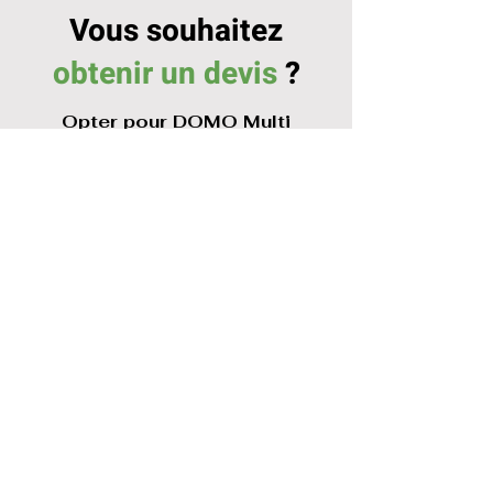
Vous souhaitez
obtenir un devis
?
Opter pour DOMO Multi
Services Energies pour la pose
et l'installation de votre pompe
à chaleur dans les Bouches du
Rhône et le Var,
c'est s'assurer
d'un service de qualité,
réalisé par
des professionnels dévoués à votre
confort.
Contactez-nous dès aujourd'hui
au
04 86 33 67 39
pour
obtenir un devis personnalisé
et découvrez comment nos