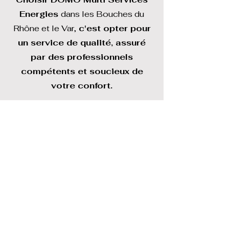
Energies
dans les Bouches du
Rhône et le Var,
c'est opter pour
un service de qualité, assuré
par des professionnels
compétents et soucieux de
votre confort.
Contactez-nous dès aujourd'hui
au
04 86 33 67 39
pour un
devis personnalisé.
Demander un devis
04.86.33.67.39