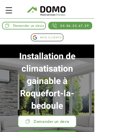
Demander un devis
04.86.33.67.39
AVIS CLIENTS
Installation de
climatisation
gainable à
Roquefort-la-
bedoule
Demander un devis