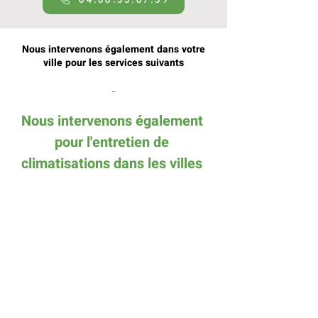
Nous intervenons également dans votre
ville pour les services suivants
-
Nous intervenons également 
pour l'entretien de 
climatisations dans les villes 
suivantes
Entretien clim réversible sur Roquevaire
Entretien clim réversible sur Gemenos
Entretien clim réversible sur Aubagne
Entretien clim réversible sur La ciotat
Entretien clim réversible sur Roquefort-
la-bedoule
Entretien clim réversible sur Cassis