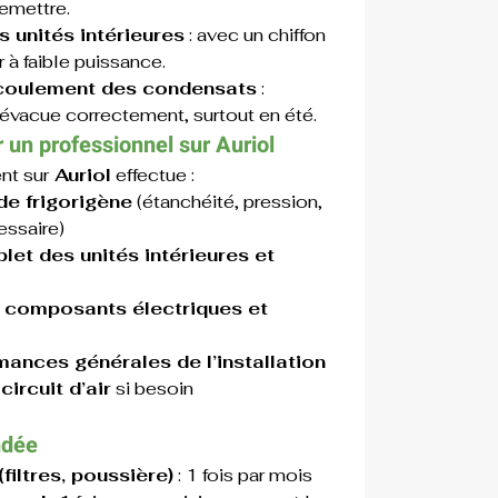
remettre.
 unités intérieures
 : avec un chiffon 
 à faible puissance.
’écoulement des condensats
 : 
s’évacue correctement, surtout en été.
r un professionnel sur Auriol
nt sur
Auriol
 effectue :
de frigorigène
 (étanchéité, pression, 
essaire)
et des unités intérieures et 
s composants électriques et 
mances générales de l’installation
circuit d’air
 si besoin
ndée
filtres, poussière)
 : 1 fois par mois