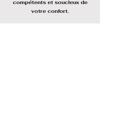
compétents et soucieux de
votre confort.
Contactez-nous dès aujourd'hui
au
04 86 33 67 39
pour un
devis personnalisé.
Demander un devis
04.86.33.67.39
Nous intervenons également dans votre
ville pour les services suivants
Climatisation réversible Aubagne
Climatisation Aubagne
Climatisation multi-split Aubagne
Climatisation mono-split Aubagne