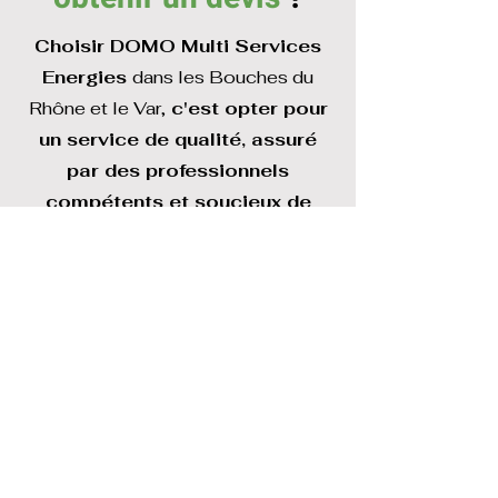
Choisir DOMO Multi Services
Energies
dans les Bouches du
Rhône et le Var,
c'est opter pour
un service de qualité, assuré
par des professionnels
compétents et soucieux de
votre confort.
Contactez-nous dès aujourd'hui
au
04 86 33 67 39
pour un
devis personnalisé.
Demander un devis
04.86.33.67.39