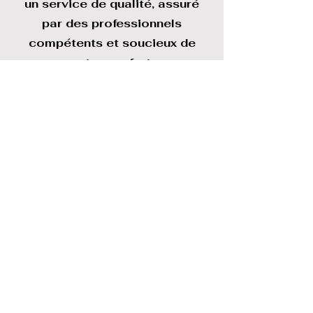
un service de qualité, assuré
par des professionnels
compétents et soucieux de
votre confort.
Contactez-nous dès aujourd'hui
au
04 86 33 67 39
pour un
devis personnalisé.
Demander un devis
04.86.33.67.39
Nous intervenons également dans votre
ville pour les services suivants
Climatisation multi-split Jouques