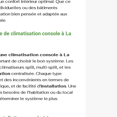
un confort intérieur optimal. Que ce 
dividuelles ou des bâtiments 
ation bien pensée et adaptée aux 
ale.
e de 
climatisation 
console 
à 
La 
'une climatisation console à La 
portant de choisir le bon système. Les 
limatiseurs split, multi-split, et les 
ation
 centralisée. Chaque type 
et des inconvénients en termes de 
que, et de facilité d'
installation
. Une 
 besoins de l'habitation ou du local 
terminer le système le plus 