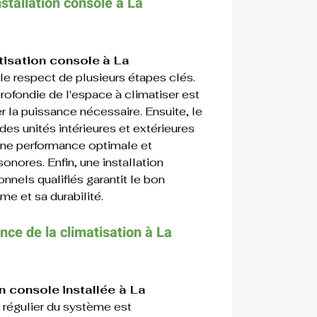
nstallation 
console 
à 
La 
atisation console
à La 
le respect de plusieurs étapes clés. 
rofondie de l'espace à climatiser est 
 la puissance nécessaire. Ensuite, le 
es unités intérieures et extérieures 
 une performance optimale et 
onores. Enfin, une installation 
nnels qualifiés garantit le bon 
e et sa durabilité.
nce de la 
climatisation à 
La 
on console
installée à La 
en régulier du système est 