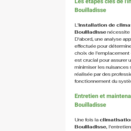
Les étapes clés de l'
i
Bouilladisse
L'
installation de clim
Bouilladisse
 nécessite 
D'abord, une analyse app
effectuée pour déterminer
choix de l'emplacement d
est crucial pour assurer
minimiser les nuisances s
réalisée par des professio
fonctionnement du systèm
Entretien et maintena
Bouilladisse
Une fois la 
climatisati
Bouilladisse
, l'entreti