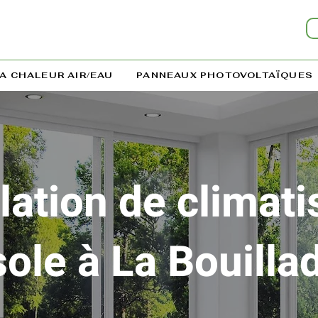
A CHALEUR AIR/EAU
PANNEAUX PHOTOVOLTAÏQUES
llation de climati
ole à La Bouilla