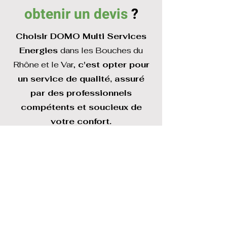
obtenir un devis
?
Choisir DOMO Multi Services
Energies
dans les Bouches du
Rhône et le Var,
c'est opter pour
un service de qualité, assuré
par des professionnels
compétents et soucieux de
votre confort.
Contactez-nous dès aujourd'hui
au
04 86 33 67 39
pour un
devis personnalisé.
Demander un devis