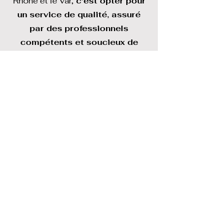
Rhône et le Var,
c'est opter pour
un service de qualité, assuré
par des professionnels
compétents et soucieux de
votre confort.
Contactez-nous dès aujourd'hui
au
04 86 33 67 39
pour un
devis personnalisé.
Demander un devis
04.86.33.67.39
Nous intervenons également dans votre
ville pour les services suivants