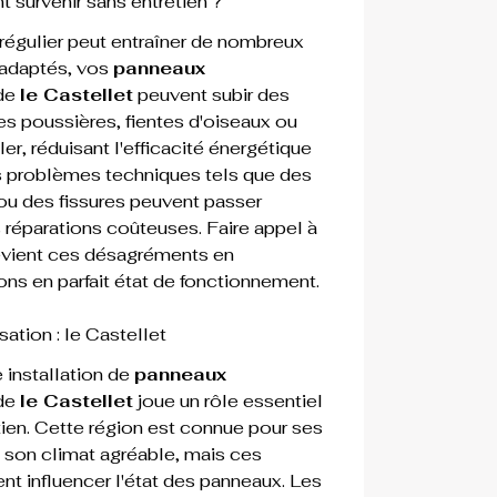
survenir sans entretien ?
 régulier peut entraîner de nombreux 
 adaptés, vos 
panneaux 
de 
le Castellet
 peuvent subir des 
s poussières, fientes d'oiseaux ou 
r, réduisant l'efficacité énergétique 
s problèmes techniques tels que des 
ou des fissures peuvent passer 
 réparations coûteuses. Faire appel à 
évient ces désagréments en 
ons en parfait état de fonctionnement.
sation : le Castellet
 installation de 
panneaux 
de 
le Castellet
 joue un rôle essentiel 
tien. Cette région est connue pour ses 
son climat agréable, mais ces 
 influencer l'état des panneaux. Les 