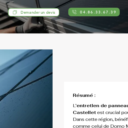
04.86.33.67.39
Demander un devis
Résumé :
L’
entretien de panneau
Castellet
 est crucial po
Dans cette région, bénéfi
comme celui de Domo Mu