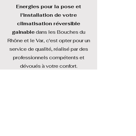
Energies pour la pose et
l'installation de votre
climatisation réversible
gainable
dans les Bouches du
Rhône et le Var
,
c'est opter pour un
service de qualité, réalisé par des
professionnels compétents et
dévoués à votre confort.
Contactez-nous dès aujourd'hui
au
04 86 33 67 39
pour
obtenir un devis personnalisé
et découvrir nos solutions sur
mesure pour un confort
thermique optimal, été comme
hiver.