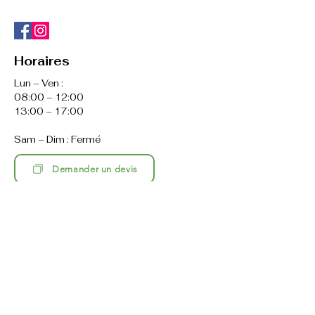
Horaires
Lun – Ven :
08:00 – 12:00
13:00 – 17:00
Sam – Dim : Fermé
Demander un devis
Plan du site
Accueil
A propos
Climatisation réversible
- mono split
- multi split
- console