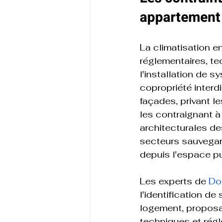
appartement
La climatisation e
réglementaires, t
l'installation de 
copropriété interd
façades, privant l
les contraignant à
architecturales d
secteurs sauvegard
depuis l'espace pub
Les experts de 
Do
l'identification d
logement, proposan
techniques et régl