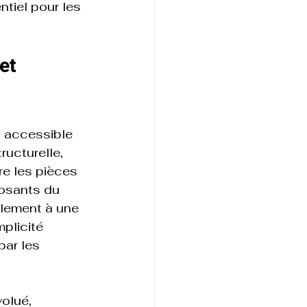
ntiel pour les 
et 
s accessible 
ructurelle, 
re les pièces 
osants du 
plement à une 
plicité 
par les 
olué, 