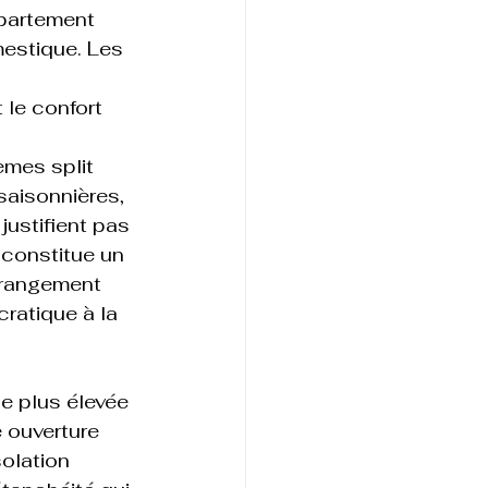
partement 
estique. Les 
le confort 
èmes split 
saisonnières, 
justifient pas 
 constitue un 
 rangement 
ratique à la 
e plus élevée 
 ouverture 
olation 