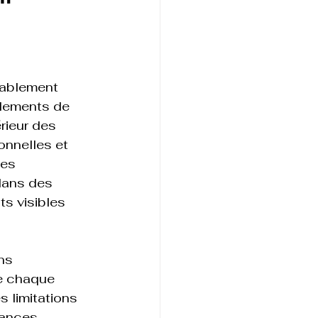
rablement 
glements de 
rieur des 
onnelles et 
tes 
dans des 
s visibles 
ns 
de chaque 
 limitations 
sances 