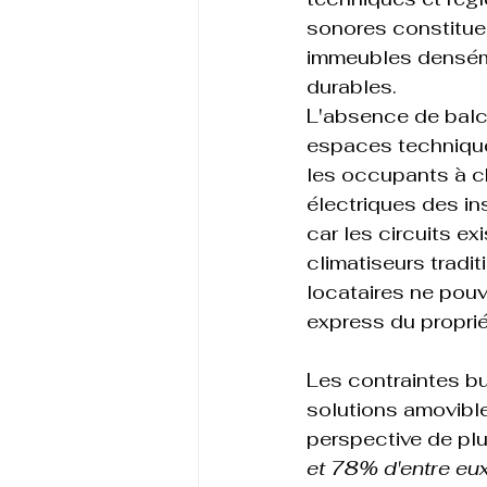
sonores constitue
immeubles denséme
durables.
L'absence de balc
espaces techniques
les occupants à ch
électriques des in
car les circuits e
climatiseurs tradit
locataires ne pou
express du propriét
Les contraintes bu
solutions amovibl
perspective de plu
et 78% d'entre eux 