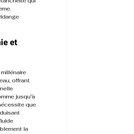
tanchéité qui 
ème. 
 vidange 
ie et 
millénaire 
au, offrant 
nelle 
omme jusqu'à 
nécessite que 
éduisant 
luide 
ablement la 