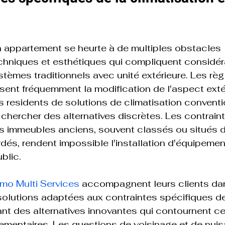
n appartement se heurte à de multiples obstacles 
echniques et esthétiques qui compliquent considé
systèmes traditionnels avec unité extérieure. Les rè
isent fréquemment la modification de l'aspect exté
es residents de solutions de climatisation conventi
 chercher des alternatives discrètes. Les contrain
es immeubles anciens, souvent classés ou situés 
és, rendent impossible l'installation d'équipement
lic.

mo Multi Services
 accompagnent leurs clients da
e solutions adaptées aux contraintes spécifiques 
t des alternatives innovantes qui contournent ces
ementaires. Les questions de voisinage et de nui