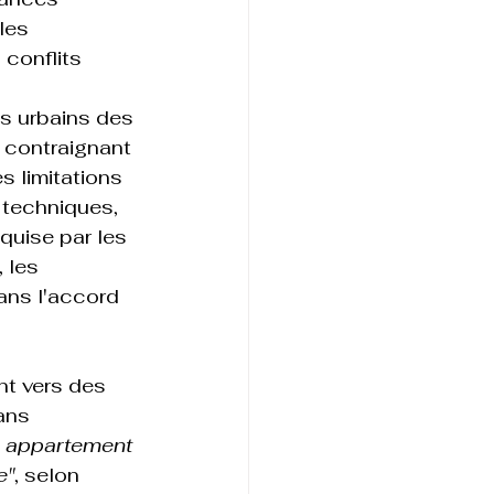
les 
conflits 
s urbains des 
 contraignant 
s limitations 
 techniques, 
quise par les 
 les 
ans l'accord 
nt vers des 
ans 
n appartement 
e"
, selon 