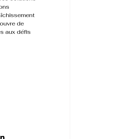
ons 
raîchissement 
ouvre de 
s aux défis 
n 