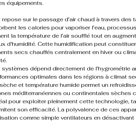
s équipements.

 repose sur le passage d'air chaud à travers des
orbent les calories pour vaporiser l'eau, processus
nt la température de l'air soufflé tout en augment
x d'humidité. Cette humidification peut constitue
ents secs chauffés centralement en hiver ou clima
té.
es systèmes dépend directement de l'hygrométrie a
formances optimales dans les régions à climat sec
 sèche et température humide permet un refroidis
zones méditerranéennes ou continentales sèches c
éal pour exploiter pleinement cette technologie, ta
mitent son efficacité. La polyvalence de ces appar
lisation comme simple ventilateurs en désactivant 