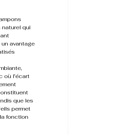
 tampons 
 naturel qui 
ant 
r un avantage 
tisés 
mbiante, 
 où l'écart 
sement 
onstituent 
ndis que les 
eils permet 
la fonction 