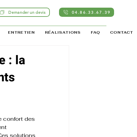
Demander un devis
04.86.33.67.39
ENTRETIEN
RÉALISATIONS
FAQ
CONTACT
 : la
nts
e confort des 
ent 
Ces solutions 