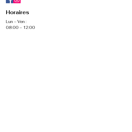
Horaires
Lun – Ven :
08:00 – 12:00
13:00 – 17:00
Sam – Dim : Fermé
Demander un devis
Plan du site
Accueil
A propos
Climatisation réversible
- mono split
- multi split
- console
- gainable
Pompe à chaleur air-eau