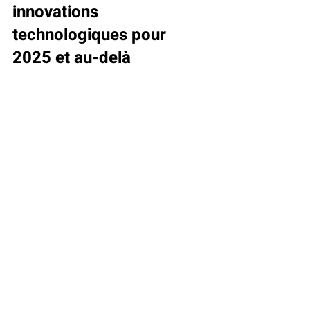
innovations 
technologiques pour 
2025 et au-delà
Les pompes à chaleur hybrides 
connaissent en 2025 une 
dynamique d’innovation constante, 
stimulée par la nécessité de 
répondre aux enjeux climatiques et 
aux attentes des consommateurs. 
Les fabricants travaillent 
intensément à améliorer les 
composants essentiels comme les 
compresseurs, afin d’accroître leur 
efficacité même à des 
températures extérieures très 
basses, repoussant ainsi les limites 
traditionnelles des pompes à 