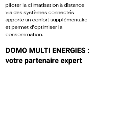
piloter la climatisation à distance 
via des systèmes connectés 
apporte un confort supplémentaire 
et permet d’optimiser la 
consommation.
DOMO MULTI ENERGIES : 
votre partenaire expert 
pour une installation 
réussie
Chez DOMO MULTI ENERGIES, 
nous mettons notre expertise au 
service de chaque projet 
d’installation de climatisation 
réversible. Nous réalisons un 
diagnostic complet, étudions les 